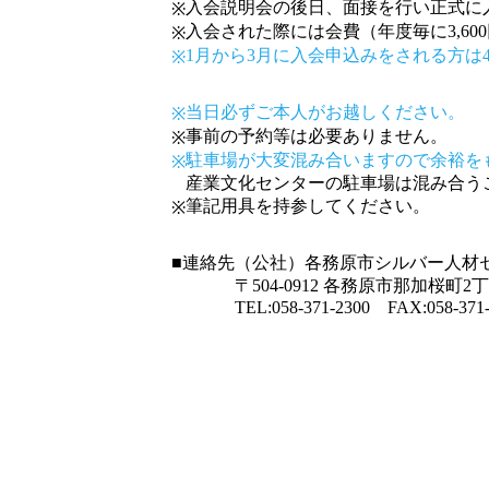
入会説明会の後日、面接を行い正式に
※
入会された際には会費（年度毎に3,60
※
1月から3月に入会申込みをされる方は
※
当日必ずご本人がお越しください。
※
事前の予約等は必要ありません。
※
駐車場が大変混み合いますので余裕を
※
産業文化センターの駐車場は混み合う
筆記用具を持参してください。
※
■連絡先
（公社）各務原市シルバー人材
〒504-0912 各務原市那加桜町2
TEL:
058-371-2300
FAX:058-371-